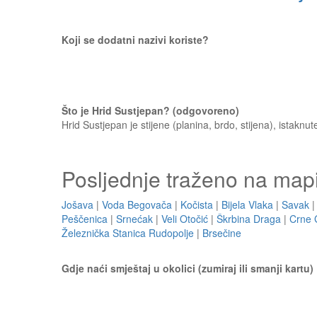
Koji se dodatni nazivi koriste?
Što je Hrid Sustjepan? (odgovoreno)
Hrid Sustjepan je stijene (planina, brdo, stijena), istaknu
Posljednje traženo na map
Jošava
|
Voda Begovača
|
Kočista
|
Bijela Vlaka
|
Savak
Peščenica
|
Srnećak
|
Veli Otočić
|
Škrbina Draga
|
Crne 
Železnička Stanica Rudopolje
|
Brsečine
Gdje naći smještaj u okolici (zumiraj ili smanji kartu)