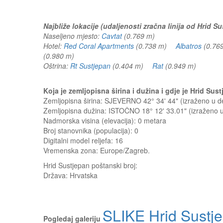
Najbliže lokacije (udaljenosti zračna linija od Hrid Su
Naseljeno mjesto:
Cavtat
(0.769 m)
Hotel:
Red Coral Apartments
(0.738 m)
Albatros
(0.7
(0.980 m)
Oštrina:
Rt Sustjepan
(0.404 m)
Rat
(0.949 m)
Koja je zemljopisna širina i dužina i gdje je Hrid Su
Zemljopisna širina: SJEVERNO 42° 34' 44" (izraženo u 
Zemljopisna dužina: ISTOČNO 18° 12' 33.01" (izraženo
Nadmorska visina (elevacija):
0 metara
Broj stanovnika (populacija): 0
Digitalni model reljefa: 16
Vremenska zona: Europe/Zagreb.
Hrid Sustjepan
poštanski broj:
Država:
Hrvatska
SLIKE Hrid Sustj
Pogledaj galeriju