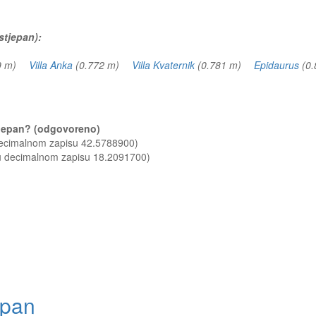
stjepan):
69 m)
Villa Anka
(0.772 m)
Villa Kvaternik
(0.781 m)
Epidaurus
(0
stjepan? (odgovoreno)
decimalnom zapisu 42.5788900)
 u decimalnom zapisu 18.2091700)
epan