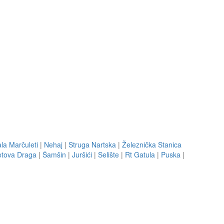
la Marčuleti
|
Nehaj
|
Struga Nartska
|
Železnička Stanica
etova Draga
|
Šamšin
|
Juršići
|
Selište
|
Rt Gatula
|
Puska
|