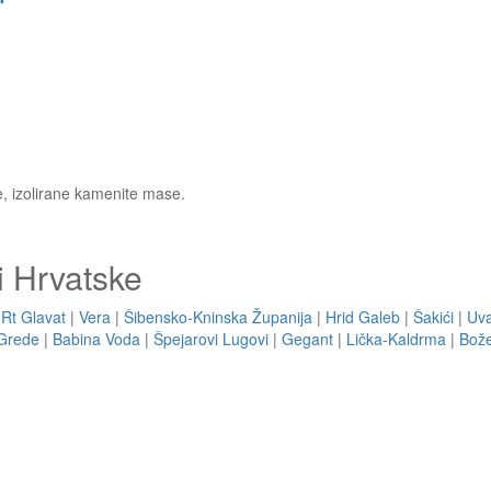
te, izolirane kamenite mase.
i Hrvatske
|
Rt Glavat
|
Vera
|
Šibensko-Kninska Županija
|
Hrid Galeb
|
Šakići
|
Uva
Grede
|
Babina Voda
|
Špejarovi Lugovi
|
Gegant
|
Lička-Kaldrma
|
Bož