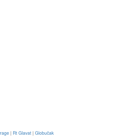
Drage
|
Rt Glavat
|
Globučak