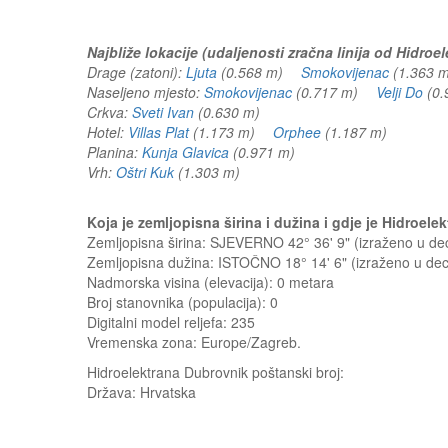
Najbliže lokacije (udaljenosti zračna linija od Hidroe
Drage (zatoni):
Ljuta
(0.568 m)
Smokovijenac
(1.363
Naseljeno mjesto:
Smokovijenac
(0.717 m)
Velji Do
(0
Crkva:
Sveti Ivan
(0.630 m)
Hotel:
Villas Plat
(1.173 m)
Orphee
(1.187 m)
Planina:
Kunja Glavica
(0.971 m)
Vrh:
Oštri Kuk
(1.303 m)
Koja je zemljopisna širina i dužina i gdje je Hidroe
Zemljopisna širina: SJEVERNO 42° 36' 9" (izraženo u d
Zemljopisna dužina: ISTOČNO 18° 14' 6" (izraženo u d
Nadmorska visina (elevacija):
0 metara
Broj stanovnika (populacija): 0
Digitalni model reljefa: 235
Vremenska zona: Europe/Zagreb.
Hidroelektrana Dubrovnik
poštanski broj:
Država:
Hrvatska