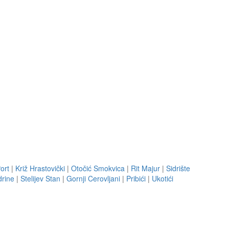
ort
|
Križ Hrastovički
|
Otočić Smokvica
|
Rit Majur
|
Sidrište
drine
|
Stelijev Stan
|
Gornji Cerovljani
|
Pribići
|
Ukotići