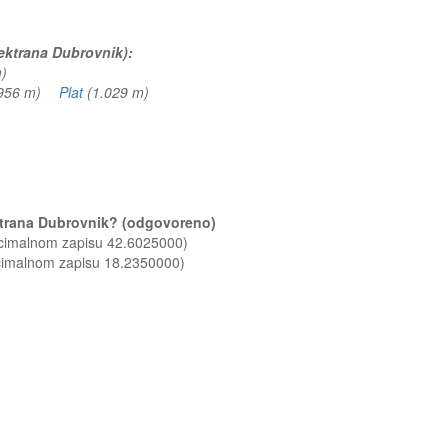
lektrana Dubrovnik):
 m)
.956 m)
Plat
(1.029 m)
lektrana Dubrovnik? (odgovoreno)
ecimalnom zapisu 42.6025000)
ecimalnom zapisu 18.2350000)