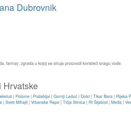
rana Dubrovnik
a, farma), zgrada u kojoj se struja proizvodi koristeći snagu vode.
i Hrvatske
eketuš
|
Polome
|
Podabljai
|
Gornji Laduč
|
Dolci
|
Tikar Bara
|
Rijeka P
e
|
Sveti Mihajil
|
Vrbanske Rape
|
Tičja Stinica
|
Rt Šijabod
|
Međa
|
Ve