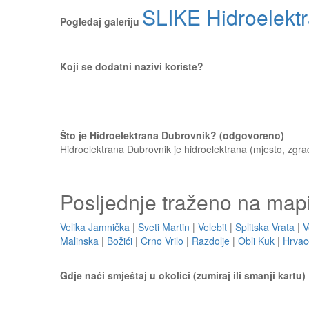
SLIKE Hidroelekt
Pogledaj galeriju
Koji se dodatni nazivi koriste?
Što je Hidroelektrana Dubrovnik? (odgovoreno)
Hidroelektrana Dubrovnik je hidroelektrana (mjesto, zgrad
Posljednje traženo na map
Velika Jamnička
|
Sveti Martin
|
Velebit
|
Splitska Vrata
|
V
Malinska
|
Božići
|
Crno Vrilo
|
Razdolje
|
Obli Kuk
|
Hrvac
Gdje naći smještaj u okolici (zumiraj ili smanji kartu)