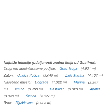
Najbliže lokacije (udaljenosti zračna linija od Gustirna):
Drugi red administrativne podjele:
Grad Trogir
(4.931 m)
Zaton:
Uvalica Poljica
(3.049 m)
Zaliv Marina
(4.137 m)
Naseljeno mjesto:
Dograde
(1.322 m)
Marina
(2.287
m)
Vrsine
(3.460 m)
Rastovac
(3.923 m)
Apatija
(3.948 m)
Svinca
(4.627 m)
Brdo:
Bljušćevica
(3.923 m)