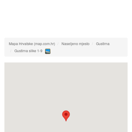
Mapa Hrvatske (map.com.hr)
Naseljeno mjesto
Gustirna
Gustirna slike 1-9