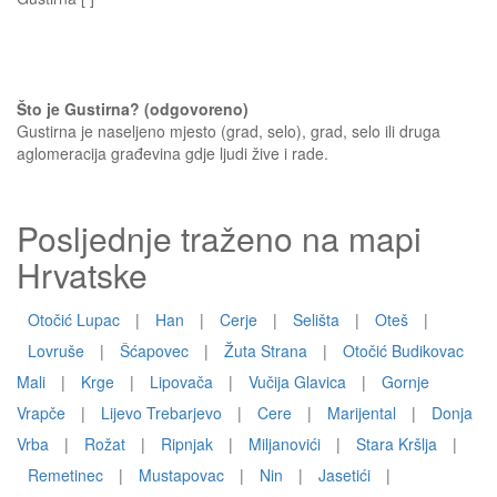
Što je Gustirna? (odgovoreno)
Gustirna je naseljeno mjesto (grad, selo), grad, selo ili druga
aglomeracija građevina gdje ljudi žive i rade.
Posljednje traženo na mapi
Hrvatske
Otočić Lupac
|
Han
|
Cerje
|
Selišta
|
Oteš
|
Lovruše
|
Šćapovec
|
Žuta Strana
|
Otočić Budikovac
Mali
|
Krge
|
Lipovača
|
Vučija Glavica
|
Gornje
Vrapče
|
Lijevo Trebarjevo
|
Cere
|
Marijental
|
Donja
Vrba
|
Rožat
|
Ripnjak
|
Miljanovići
|
Stara Kršlja
|
Remetinec
|
Mustapovac
|
Nin
|
Jasetići
|