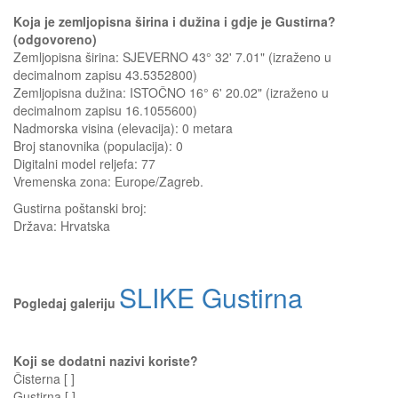
Koja je zemljopisna širina i dužina i gdje je Gustirna?
(odgovoreno)
Zemljopisna širina: SJEVERNO 43° 32' 7.01" (izraženo u
decimalnom zapisu 43.5352800)
Zemljopisna dužina: ISTOČNO 16° 6' 20.02" (izraženo u
decimalnom zapisu 16.1055600)
Nadmorska visina (elevacija):
0 metara
Broj stanovnika (populacija): 0
Digitalni model reljefa: 77
Vremenska zona: Europe/Zagreb.
Gustirna
poštanski broj:
Država:
Hrvatska
SLIKE Gustirna
Pogledaj galeriju
Koji se dodatni nazivi koriste?
Čisterna [ ]
Gustirna [ ]