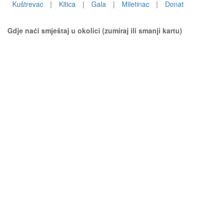
Kuštrevac
|
Kitica
|
Gala
|
Miletinac
|
Donat
Gdje naći smještaj u okolici (zumiraj ili smanji kartu)