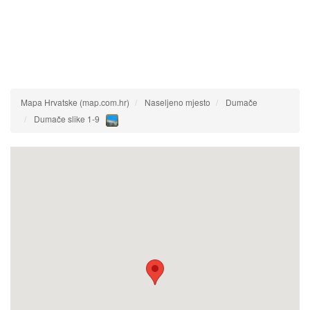
Mapa Hrvatske (map.com.hr)
Naseljeno mjesto
Dumače
Dumače slike 1-9