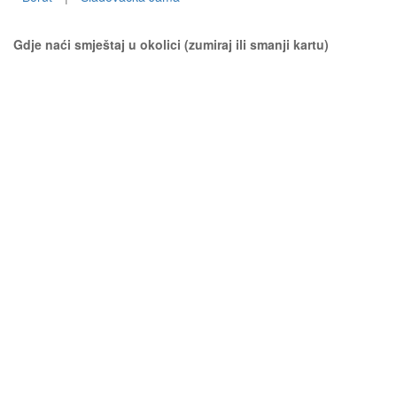
Gdje naći smještaj u okolici (zumiraj ili smanji kartu)