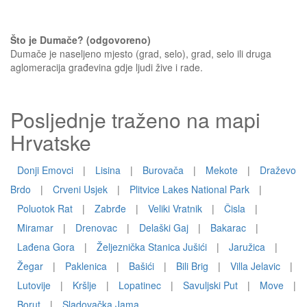
Što je Dumače? (odgovoreno)
Dumače je naseljeno mjesto (grad, selo), grad, selo ili druga
aglomeracija građevina gdje ljudi žive i rade.
Posljednje traženo na mapi
Hrvatske
Donji Emovci
|
Lisina
|
Burovača
|
Mekote
|
Draževo
Brdo
|
Crveni Usjek
|
Plitvice Lakes National Park
|
Poluotok Rat
|
Zabrđe
|
Veliki Vratnik
|
Čisla
|
Miramar
|
Drenovac
|
Delaški Gaj
|
Bakarac
|
Lađena Gora
|
Željeznička Stanica Jušići
|
Jaružica
|
Žegar
|
Paklenica
|
Bašići
|
Bili Brig
|
Villa Jelavic
|
Lutovije
|
Kršlje
|
Lopatinec
|
Savuljski Put
|
Move
|
Borut
|
Sladovačka Jama