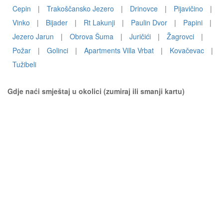
Cepin
|
Trakoščansko Jezero
|
Drinovce
|
Pijavičino
|
Vinko
|
Bijader
|
Rt Lakunji
|
Paulin Dvor
|
Papini
|
Jezero Jarun
|
Obrova Šuma
|
Juričići
|
Žagrovci
|
Požar
|
Golinci
|
Apartments Villa Vrbat
|
Kovačevac
|
Tužibeli
Gdje naći smještaj u okolici (zumiraj ili smanji kartu)