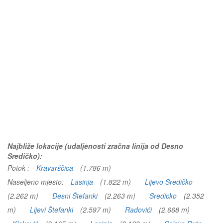
Najbliže lokacije (udaljenosti zračna linija od Desno
Sredičko):
Potok :
Kravarščica
(1.786 m)
Naseljeno mjesto:
Lasinja
(1.822 m)
Lijevo Sredičko
(2.262 m)
Desni Štefanki
(2.263 m)
Sredicko
(2.352
m)
Lijevi Štefanki
(2.597 m)
Radovići
(2.668 m)