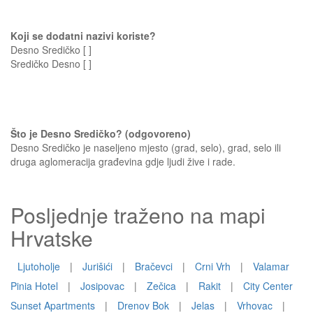
Koji se dodatni nazivi koriste?
Desno Sredičko [ ]
Sredičko Desno [ ]
Što je Desno Sredičko? (odgovoreno)
Desno Sredičko je naseljeno mjesto (grad, selo), grad, selo ili
druga aglomeracija građevina gdje ljudi žive i rade.
Posljednje traženo na mapi
Hrvatske
Ljutoholje
|
Jurišići
|
Bračevci
|
Crni Vrh
|
Valamar
Pinia Hotel
|
Josipovac
|
Zečica
|
Rakit
|
City Center
Sunset Apartments
|
Drenov Bok
|
Jelas
|
Vrhovac
|