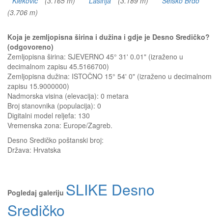
Kleković
(3.165 m)
Lasinja
(3.189 m)
Selsko Brdo
(3.706 m)
Koja je zemljopisna širina i dužina i gdje je Desno Sredičko?
(odgovoreno)
Zemljopisna širina: SJEVERNO 45° 31' 0.01" (izraženo u
decimalnom zapisu 45.5166700)
Zemljopisna dužina: ISTOČNO 15° 54' 0" (izraženo u decimalnom
zapisu 15.9000000)
Nadmorska visina (elevacija):
0 metara
Broj stanovnika (populacija): 0
Digitalni model reljefa: 130
Vremenska zona: Europe/Zagreb.
Desno Sredičko
poštanski broj:
Država:
Hrvatska
SLIKE Desno
Pogledaj galeriju
Sredičko