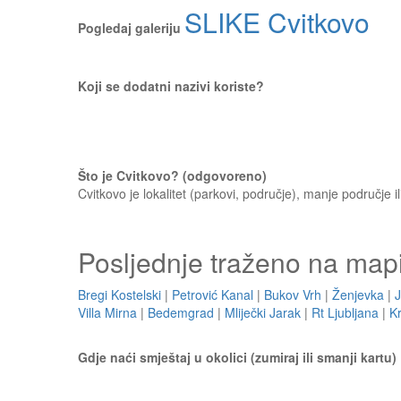
SLIKE Cvitkovo
Pogledaj galeriju
Koji se dodatni nazivi koriste?
Što je Cvitkovo? (odgovoreno)
Cvitkovo je lokalitet (parkovi, područje), manje područje 
Posljednje traženo na map
Bregi Kostelski
|
Petrović Kanal
|
Bukov Vrh
|
Ženjevka
|
J
Villa Mirna
|
Bedemgrad
|
Mliječki Jarak
|
Rt Ljubljana
|
Kr
Gdje naći smještaj u okolici (zumiraj ili smanji kartu)