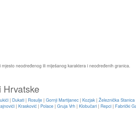
ili mjesto neodređenog ili miješanog karaktera i neodređenih granica.
i Hrvatske
ukići
|
Dukati
|
Rosulje
|
Gornji Martijanec
|
Kozjak
|
Železnička Stanica 
ajnovići
|
Krasković
|
Polace
|
Gruja Vrh
|
Klobučari
|
Repci
|
Fabrički G