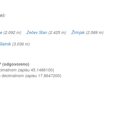
o):
ke
(2.092 m)
Zečev Stan
(2.425 m)
Žirinjak
(2.589 m)
Slatnik
(3.036 m)
o? (odgovoreno)
ecimalnom zapisu 45.1486100)
 u decimalnom zapisu 17.8647200)