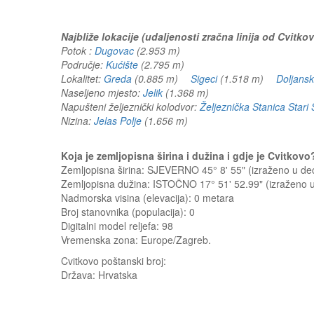
Najbliže lokacije (udaljenosti zračna linija od Cvitkov
Potok :
Dugovac
(2.953 m)
Područje:
Kućište
(2.795 m)
Lokalitet:
Greda
(0.885 m)
Sigeci
(1.518 m)
Doljans
Naseljeno mjesto:
Jelik
(1.368 m)
Napušteni željeznički kolodvor:
Željeznička Stanica Stari 
Nizina:
Jelas Polje
(1.656 m)
Koja je zemljopisna širina i dužina i gdje je Cvitkov
Zemljopisna širina: SJEVERNO 45° 8' 55" (izraženo u d
Zemljopisna dužina: ISTOČNO 17° 51' 52.99" (izraženo
Nadmorska visina (elevacija):
0 metara
Broj stanovnika (populacija): 0
Digitalni model reljefa: 98
Vremenska zona: Europe/Zagreb.
Cvitkovo
poštanski broj:
Država:
Hrvatska