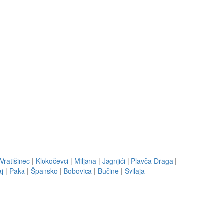
Vratišinec
|
Klokočevci
|
Miljana
|
Jagnjići
|
Plavča-Draga
|
aj
|
Paka
|
Špansko
|
Bobovica
|
Bučine
|
Svilaja