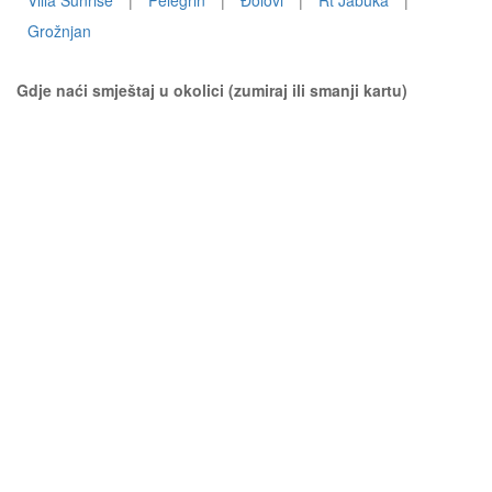
Villa Sunrise
|
Pelegrin
|
Ðolovi
|
Rt Jabuka
|
Grožnjan
Gdje naći smještaj u okolici (zumiraj ili smanji kartu)