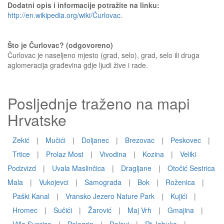
Dodatni opis i informacije potražite na linku:
http://en.wikipedia.org/wiki/Ćurlovac
.
Što je Čurlovac? (odgovoreno)
Čurlovac je naseljeno mjesto (grad, selo), grad, selo ili druga
aglomeracija građevina gdje ljudi žive i rade.
Posljednje traženo na mapi
Hrvatske
Zekić
|
Mučići
|
Doljanec
|
Brezovac
|
Peskovec
|
Trtice
|
Prolaz Most
|
Vivodina
|
Kozina
|
Veliki
Podzvizd
|
Uvala Maslinčica
|
Dragljane
|
Otočić Sestrica
Mala
|
Vukojevci
|
Samograda
|
Bok
|
Roženica
|
Paški Kanal
|
Vransko Jezero Nature Park
|
Kujići
|
Hromec
|
Sučići
|
Žarović
|
Maj Vrh
|
Gmajina
|