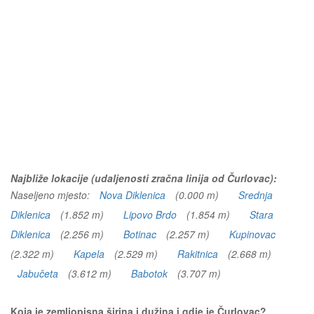
Najbliže lokacije (udaljenosti zračna linija od Čurlovac):
Naseljeno mjesto:
Nova Diklenica
(0.000 m)
Srednja
Diklenica
(1.852 m)
Lipovo Brdo
(1.854 m)
Stara
Diklenica
(2.256 m)
Botinac
(2.257 m)
Kupinovac
(2.322 m)
Kapela
(2.529 m)
Rakitnica
(2.668 m)
Jabučeta
(3.612 m)
Babotok
(3.707 m)
Koja je zemljopisna širina i dužina i gdje je Čurlovac?