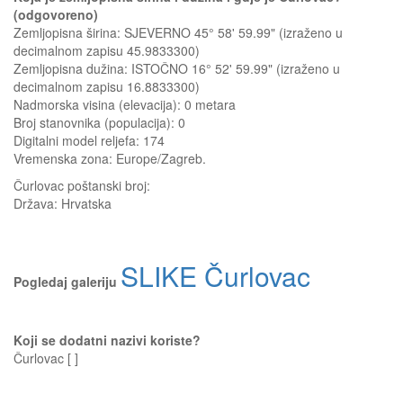
(odgovoreno)
Zemljopisna širina: SJEVERNO 45° 58' 59.99" (izraženo u
decimalnom zapisu 45.9833300)
Zemljopisna dužina: ISTOČNO 16° 52' 59.99" (izraženo u
decimalnom zapisu 16.8833300)
Nadmorska visina (elevacija):
0 metara
Broj stanovnika (populacija): 0
Digitalni model reljefa: 174
Vremenska zona: Europe/Zagreb.
Čurlovac
poštanski broj:
Država:
Hrvatska
SLIKE Čurlovac
Pogledaj galeriju
Koji se dodatni nazivi koriste?
Čurlovac [ ]