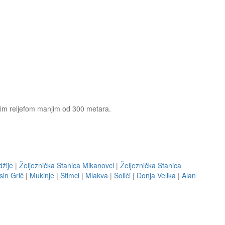
lnim reljefom manjim od 300 metara.
žije
|
Željeznička Stanica Mikanovci
|
Željeznička Stanica
sin Grič
|
Mukinje
|
Štimci
|
Mlakva
|
Šolići
|
Donja Velika
|
Alan