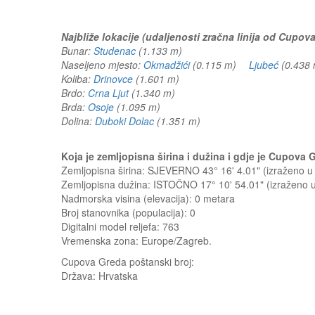
Najbliže lokacije (udaljenosti zračna linija od Cupov
Bunar:
Studenac
(1.133 m)
Naseljeno mjesto:
Okmadžići
(0.115 m)
Ljubeć
(0.43
Koliba:
Drinovce
(1.601 m)
Brdo:
Crna Ljut
(1.340 m)
Brda:
Osoje
(1.095 m)
Dolina:
Duboki Dolac
(1.351 m)
Koja je zemljopisna širina i dužina i gdje je Cupov
Zemljopisna širina: SJEVERNO 43° 16' 4.01" (izraženo 
Zemljopisna dužina: ISTOČNO 17° 10' 54.01" (izraženo
Nadmorska visina (elevacija):
0 metara
Broj stanovnika (populacija): 0
Digitalni model reljefa: 763
Vremenska zona: Europe/Zagreb.
Cupova Greda
poštanski broj:
Država:
Hrvatska