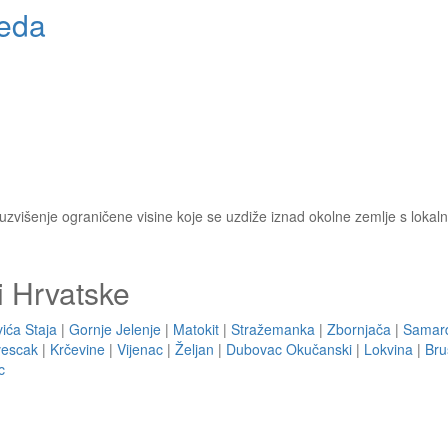
eda
 uzvišenje ograničene visine koje se uzdiže iznad okolne zemlje s loka
i Hrvatske
ića Staja
|
Gornje Jelenje
|
Matokit
|
Stražemanka
|
Zbornjača
|
Samard
vescak
|
Krčevine
|
Vijenac
|
Željan
|
Dubovac Okučanski
|
Lokvina
|
Bru
c