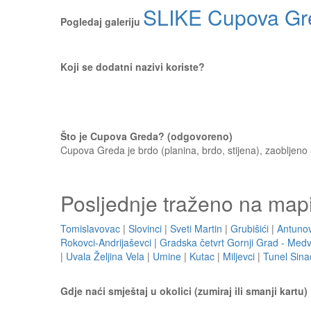
SLIKE Cupova Gr
Pogledaj galeriju
Koji se dodatni nazivi koriste?
Što je Cupova Greda? (odgovoreno)
Cupova Greda je brdo (planina, brdo, stijena), zaobljeno
Posljednje traženo na map
Tomislavovac
|
Slovinci
|
Sveti Martin
|
Grubišići
|
Antunov
Rokovci-Andrijaševci
|
Gradska četvrt Gornji Grad - Med
|
Uvala Željina Vela
|
Umine
|
Kutac
|
Miljevci
|
Tunel Sina
Gdje naći smještaj u okolici (zumiraj ili smanji kartu)