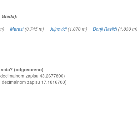
a Greda):
8 m)
Marasi
(0.745 m)
Jujnovići
(1.676 m)
Donji Ravlići
(1.830 m
a Greda? (odgovoreno)
u decimalnom zapisu 43.2677800)
 u decimalnom zapisu 17.1816700)