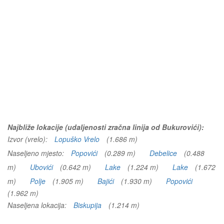
Najbliže lokacije (udaljenosti zračna linija od Bukurovići):
Izvor (vrelo):
Lopuško Vrelo
(1.686 m)
Naseljeno mjesto:
Popovići
(0.289 m)
Debelice
(0.488
m)
Ubovići
(0.642 m)
Lake
(1.224 m)
Lake
(1.672
m)
Polje
(1.905 m)
Bajići
(1.930 m)
Popovići
(1.962 m)
Naseljena lokacija:
Biskupija
(1.214 m)