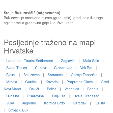
Što je Bukurovići? (odgovoreno)
Bukurovići je naseljeno mjesto (grad, selo), grad, selo ili druga
aglomeracija građevina gdje ljudi žive i rade.
Posljednje traženo na mapi
Hrvatske
Lanterna - Tourist Settlement
|
Zaglavići
|
Malo Selo
|
Sveta Trojica
|
Cukovi
|
Gizdarevac
|
Veli Rat
|
Bjelići
|
Sekizovac
|
Šamarica
|
Gornje Taborište
|
Mrčela
|
Goričak
|
Krivodol
|
Prapratna Glava
|
Grad
Novi Marof
|
Rakići
|
Belica
|
Vodenica
|
Bednja
|
Ukosina
|
Pisarovina
|
Baljkuša
|
Uvala Gradašac
|
Vuka
|
Jagodno
|
Kordića Brdo
|
Osredak
|
Kulišta
|
Štrbački Buk