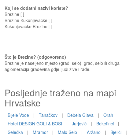
Koji se dodatni nazivi koriste?
Brezine [ ]
Brezine Kukunjevačke [ ]
Kukunjevačke Brezine [ ]
Što je Brezine? (odgovoreno)
Brezine je naseljeno mjesto (grad, selo), grad, selo ili druga
aglomeracija građevina gdje ljudi žive i rade.
Posljednje traženo na mapi
Hrvatske
Bijele Vode
|
Tanačkov
|
Debela Glava
|
Orah
|
Hotel DESIGN GOLI & BOSI
|
Jurjević
|
Beketinci
|
Selečka
|
Mramor
|
Malo Selo
|
Aržano
|
Bjelići
|