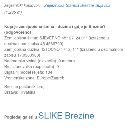
željeznički kolodvor:
Željeznička Stanica Brezine-Bujavica
(1.285 m)
Koja je zemljopisna širina i dužina i gdje je Brezine?
(odgovoreno)
Zemljopisna širina: SJEVERNO 45° 27' 24.01" (izraženo u
decimalnom zapisu 45.4566700)
Zemljopisna dužina: ISTOČNO 17° 2' 11" (izraženo u decimalnom
zapisu 17.0363900)
Nadmorska visina (elevacija):
0 metara
Broj stanovnika (populacija): 0
Digitalni model reljefa: 134
Vremenska zona: Europe/Zagreb.
Brezine
poštanski broj:
Država:
Hrvatska
SLIKE Brezine
Pogledaj galeriju