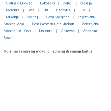
Slatinski Lipovac
|
Lakošelci
|
Delaći
|
Ćićarija
|
Metohija
|
Čiče
|
Ljut
|
Radovica
|
Lulić
|
Mrkonja
|
Počitelj
|
Donji Kneginec
|
Željeznička
Stanica Meja
|
Best Western Hotel Jadran
|
Železnička
Stanica Lički Osik
|
Liburnija
|
Vinkovac
|
Vrebačka
Staza
Gdje naći smještaj u okolici (zumiraj ili smanji kartu)