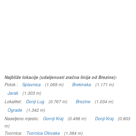
Najbliže lokacije (udaljenosti zračna linija od Brezine):
Potok :
Splavnica
(1.069 m)
Brekinska
(1.171 m)
Jarak
(1.303 m)
Lokalitet:
Donji Lug
(0.767 m)
Brezine
(1.034 m)
Ograde
(1.342 m)
Naseljeno mjesto:
Gornji Kraj
(0.498 m)
Donji Kraj
(0.803
m)
Tvornica:
Tvornica Olovaka
(1.384 m)