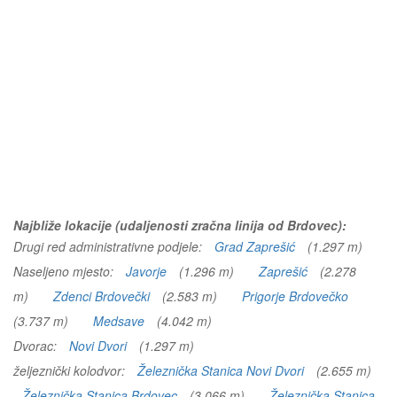
Najbliže lokacije (udaljenosti zračna linija od Brdovec):
Drugi red administrativne podjele:
Grad Zaprešić
(1.297 m)
Naseljeno mjesto:
Javorje
(1.296 m)
Zaprešić
(2.278
m)
Zdenci Brdovečki
(2.583 m)
Prigorje Brdovečko
(3.737 m)
Medsave
(4.042 m)
Dvorac:
Novi Dvori
(1.297 m)
željeznički kolodvor:
Železnička Stanica Novi Dvori
(2.655 m)
Železnička Stanica Brdovec
(3.066 m)
Železnička Stanica