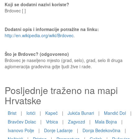
Koji se dodatni nazivi koriste?
Brdovec [ ]
Dodatni opis i informacije potražite na linku:
http://en.wikipedia.org/wiki/Brdovec
.
Što je Brdovec? (odgovoreno)
Brdovec je naseljeno mjesto (grad, selo), grad, selo ili druga
aglomeracija građevina gdje ljudi žive i rade.
Posljednje traženo na mapi
Hrvatske
Brist
|
Iotići
|
Kapeč
|
Jukića Bunari
|
Mandić Dol
|
Bravčev Dolac
|
Vrbica
|
Zagvozd
|
Mala Bojna
|
Ivanovo Polje
|
Donje Ladanje
|
Donja Bedekovčina
|