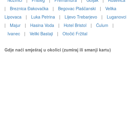
Nožinići
|
Pristeg
|
Premantura
|
Goljak
|
Ruševica
|
Breznica Đakovačka
|
Begovac Plaščanski
|
Velika
Lipovaca
|
Luka Petrina
|
Lijevo Trebarjevo
|
Luganovci
|
Majur
|
Hasina Voda
|
Hotel Bristol
|
Ćulum
|
Ivanec
|
Veliki Bastaji
|
Otočić Fržital
Gdje naći smještaj u okolici (zumiraj ili smanji kartu)