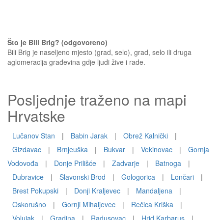
Što je Bili Brig? (odgovoreno)
Bili Brig je naseljeno mjesto (grad, selo), grad, selo ili druga
aglomeracija građevina gdje ljudi žive i rade.
Posljednje traženo na mapi
Hrvatske
Lučanov Stan
|
Babin Jarak
|
Obrež Kalnički
|
Gizdavac
|
Brnjeuška
|
Bukvar
|
Vekinovac
|
Gornja
Vodovođa
|
Donje Prilišće
|
Zadvarje
|
Batnoga
|
Dubravice
|
Slavonski Brod
|
Gologorica
|
Lončari
|
Brest Pokupski
|
Donji Kraljevec
|
Mandaljena
|
Oskorušno
|
Gornji Mihaljevec
|
Rečica Kriška
|
Volujak
|
Gradina
|
Radusovac
|
Hrid Karbarus
|