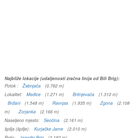
Najbliže lokacije (udaljenosti zračna linija od Bili Brig):
Potok :
Žabnjača
(0.782 m)
Lokalitet:
Međice
(1.271 m)
Britnjevača
(1.310 m)
Brđani
(1.548 m)
Ravnjas
(1.935 m)
Zgona
(2.108
m)
Zorjanka
(2.166 m)
Naseljeno mjesto:
Seočina
(2.161 m)
špilja (špilje):
Kurjačke Jame
(2.010 m)
Brdo:
Jagodin Brig
(2.192 m)