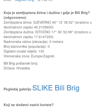
Koja je zemljopisna širina i dužina i gdje je Bili Brig?
(odgovoreno)
Zemljopisna širina: SJEVERNO 45° 12' 38.02" (izraženo u
decimalnom zapisu 45.2105600)
Zemljopisna dužina: ISTOČNO 17° 36' 52.99" (izraženo u
decimalnom zapisu 17.6147200)
Nadmorska visina (elevacija):
0 metara
Broj stanovnika (populacija): 0
Digitalni model reljefa: 130
Vremenska zona: Europe/Zagreb.
Bili Brig
poštanski broj:
Država:
Hrvatska
SLIKE Bili Brig
Pogledaj galeriju
Koji se dodatni nazivi koriste?