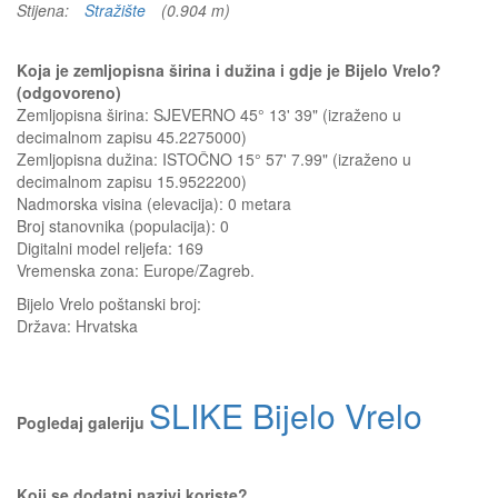
Stijena:
Stražište
(0.904 m)
Koja je zemljopisna širina i dužina i gdje je Bijelo Vrelo?
(odgovoreno)
Zemljopisna širina: SJEVERNO 45° 13' 39" (izraženo u
decimalnom zapisu 45.2275000)
Zemljopisna dužina: ISTOČNO 15° 57' 7.99" (izraženo u
decimalnom zapisu 15.9522200)
Nadmorska visina (elevacija):
0 metara
Broj stanovnika (populacija): 0
Digitalni model reljefa: 169
Vremenska zona: Europe/Zagreb.
Bijelo Vrelo
poštanski broj:
Država:
Hrvatska
SLIKE Bijelo Vrelo
Pogledaj galeriju
Koji se dodatni nazivi koriste?