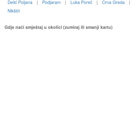
Delić Poljana
|
Podjaram
|
Luka Poreč
|
Crna Greda
|
Nikšići
Gdje naći smještaj u okolici (zumiraj ili smanji kartu)