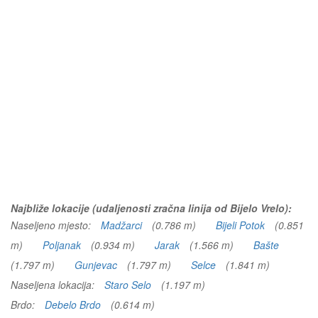
Najbliže lokacije (udaljenosti zračna linija od Bijelo Vrelo):
Naseljeno mjesto:
Madžarci
(0.786 m)
Bijeli Potok
(0.851
m)
Poljanak
(0.934 m)
Jarak
(1.566 m)
Bašte
(1.797 m)
Gunjevac
(1.797 m)
Selce
(1.841 m)
Naseljena lokacija:
Staro Selo
(1.197 m)
Brdo:
Debelo Brdo
(0.614 m)