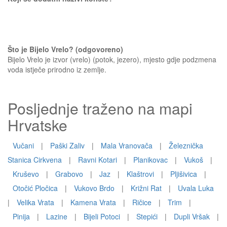
Što je Bijelo Vrelo? (odgovoreno)
Bijelo Vrelo je izvor (vrelo) (potok, jezero), mjesto gdje podzmena
voda istječe prirodno iz zemlje.
Posljednje traženo na mapi
Hrvatske
Vučani
|
Paški Zaliv
|
Mala Vranovača
|
Železnička
Stanica Cirkvena
|
Ravni Kotari
|
Planikovac
|
Vukoš
|
Kruševo
|
Grabovo
|
Jaz
|
Klaštrovi
|
Pljišivica
|
Otočić Pločica
|
Vukovo Brdo
|
Križni Rat
|
Uvala Luka
|
Velika Vrata
|
Kamena Vrata
|
Ričice
|
Trim
|
Pinija
|
Lazine
|
Bijeli Potoci
|
Stepići
|
Dupli Vršak
|