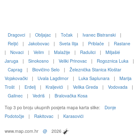
Dragovci
|
Obljajac
|
Točak
|
Ivanec Bistranski
|
Reljić
|
Jakobovac
|
Sveta Ilija
|
Priblače
|
Rastane
|
Novaci
|
Velim
|
Malažije
|
Radulici
|
Miljašié
Jaruga
|
Sinokosno
|
Veliki Prinovac
|
Rogoznica Luka
|
Caprag
|
Biovičino Selo
|
Železnička Stanica Kloštar
Vojakovački
|
Uvala Lagdimor
|
Luka Saplunara
|
Marija
Trošt
|
Erdelj
|
Kraljevići
|
Velika Greda
|
Vodovada
|
Galinec
|
Vedriš
|
Bralovačka Kosa
Top 3 po broju ukupnih posjeta mapa karta slike:
Donje
Podotočje
|
Rakitovac
|
Karasovići
www.map.com.hr
@
2026