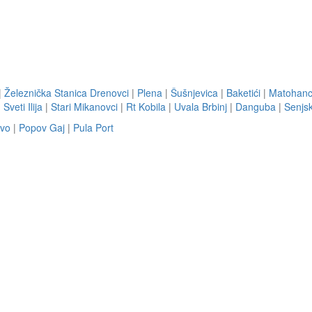
|
Železnička Stanica Drenovci
|
Plena
|
Šušnjevica
|
Baketići
|
Matohanc
|
Sveti Ilija
|
Stari Mikanovci
|
Rt Kobila
|
Uvala Brbinj
|
Danguba
|
Senjs
vo
|
Popov Gaj
|
Pula Port