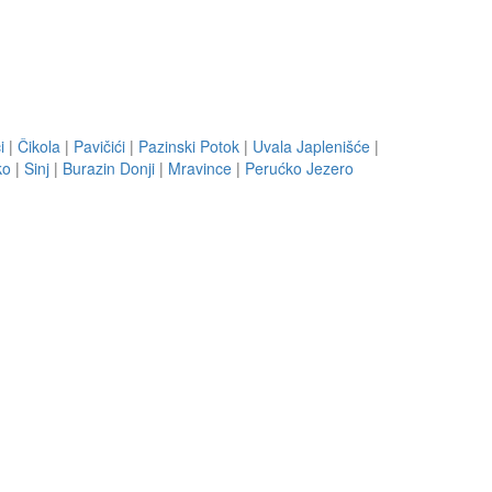
i
|
Čikola
|
Pavičići
|
Pazinski Potok
|
Uvala Japlenišće
|
ko
|
Sinj
|
Burazin Donji
|
Mravince
|
Perućko Jezero