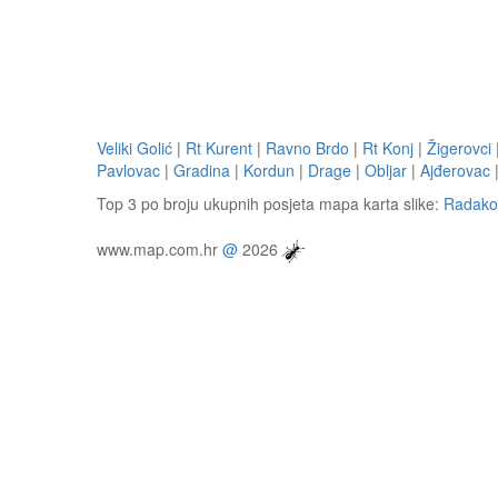
Veliki Golić
|
Rt Kurent
|
Ravno Brdo
|
Rt Konj
|
Žigerovci
Pavlovac
|
Gradina
|
Kordun
|
Drage
|
Obljar
|
Ajđerovac
Top 3 po broju ukupnih posjeta mapa karta slike:
Radako
www.map.com.hr
@
2026