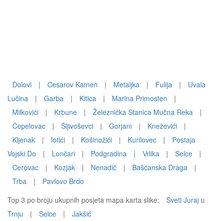
Dolovi
|
Cesarov Kamen
|
Metaljka
|
Fulija
|
Uvala
Lučina
|
Garba
|
Kitica
|
Marina Primosten
|
Milkovići
|
Krbune
|
Železnička Stanica Mučna Reka
|
Čepelovac
|
Šljivoševci
|
Gorjani
|
Kneževići
|
Kljenak
|
Iotići
|
Košinožići
|
Kurilovec
|
Postaja
Vojski Do
|
Lončari
|
Podgradina
|
Vrlika
|
Selce
|
Cerovac
|
Kozjak
|
Nenadić
|
Bašćanska Draga
|
Trba
|
Pavlovo Brdo
Top 3 po broju ukupnih posjeta mapa karta slike:
Sveti Juraj u
Trnju
|
Selce
|
Jakšić