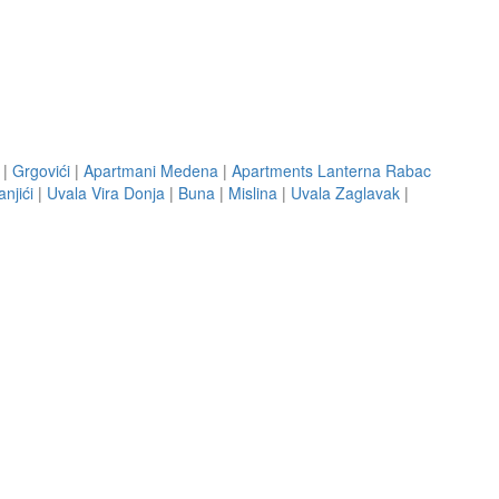
|
Grgovići
|
Apartmani Medena
|
Apartments Lanterna Rabac
njići
|
Uvala Vira Donja
|
Buna
|
Mislina
|
Uvala Zaglavak
|