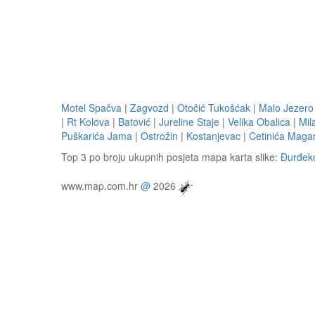
Motel Spačva
|
Zagvozd
|
Otočić Tukošćak
|
Malo Jezero
|
Rt Kolova
|
Batović
|
Jureline Staje
|
Velika Obalica
|
Mil
Puškarića Jama
|
Ostrožin
|
Kostanjevac
|
Cetinića Magar
Top 3 po broju ukupnih posjeta mapa karta slike:
Đurđek
www.map.com.hr
@
2026