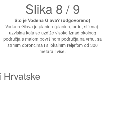
Slika 8 / 9
.
Što je Vodena Glava? (odgovoreno)
Vodena Glava je planina (planina, brdo, stijena),
uzvisina koja se uzdiže visoko iznad okolnog
područja s malom površinom područja na vrhu, sa
strmim obroncima i s lokalnim reljefom od 300
metara i više.
i Hrvatske