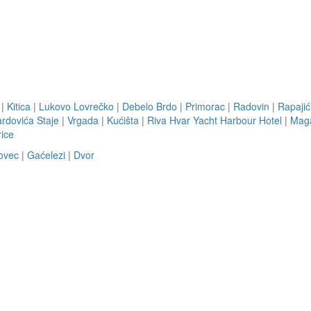
|
Kitica
|
Lukovo Lovrečko
|
Debelo Brdo
|
Primorac
|
Radovin
|
Rapajić
ardovića Staje
|
Vrgada
|
Kućišta
|
Riva Hvar Yacht Harbour Hotel
|
Maga
ice
ovec
|
Gaćelezi
|
Dvor