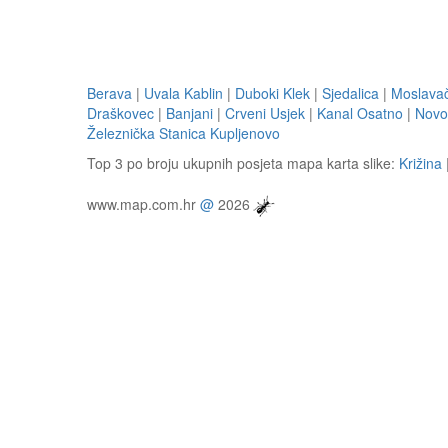
Berava
|
Uvala Kablin
|
Duboki Klek
|
Sjedalica
|
Moslavač
Draškovec
|
Banjani
|
Crveni Usjek
|
Kanal Osatno
|
Novo
Železnička Stanica Kupljenovo
Top 3 po broju ukupnih posjeta mapa karta slike:
Križina
www.map.com.hr
@
2026