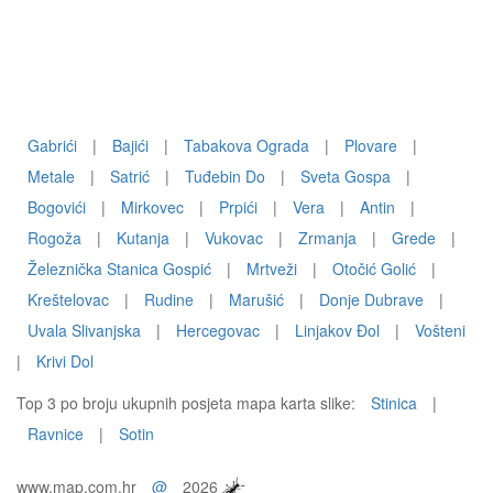
Gabrići
|
Bajići
|
Tabakova Ograda
|
Plovare
|
Metale
|
Satrić
|
Tuđebin Do
|
Sveta Gospa
|
Bogovići
|
Mirkovec
|
Prpići
|
Vera
|
Antin
|
Rogoža
|
Kutanja
|
Vukovac
|
Zrmanja
|
Grede
|
Železnička Stanica Gospić
|
Mrtveži
|
Otočić Golić
|
Kreštelovac
|
Rudine
|
Marušić
|
Donje Dubrave
|
Uvala Slivanjska
|
Hercegovac
|
Linjakov Ðol
|
Vošteni
|
Krivi Dol
Top 3 po broju ukupnih posjeta mapa karta slike:
Stinica
|
Ravnice
|
Sotin
www.map.com.hr
@
2026