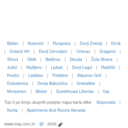
Batlan
|
Kosovčić
|
Runjavica
|
Donji Zvečaj
|
Drniš
|
Grdanji Vrh
|
Donji Cerovljani
|
Orlovac
|
Draganci
|
Štimci
|
Oblik
|
Bešlinac
|
Divuša
|
Žuta Strana
|
Jušići
|
Ražljevo
|
Ljubač
|
Donji Legci
|
Radičići
|
Knežci
|
Ladislav
|
Podstine
|
Stipanov Grič
|
Duboševica
|
Donja Bakovčica
|
Grebalište
|
Monperlon
|
Mečet
|
Guesthouse Libertas
|
Gaj
Top 3 po broju ukupnih posjeta mapa karta slike:
Stupovača
|
Korita
|
Apartments And Rooms Nenada
www.map.com.hr
@
2026