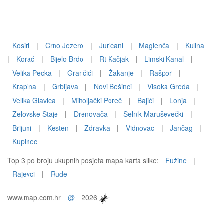
Kosiri
|
Crno Jezero
|
Juricani
|
Maglenča
|
Kulina
|
Korać
|
Bijelo Brdo
|
Rt Kačjak
|
Limski Kanal
|
Velika Pecka
|
Grančići
|
Žakanje
|
Rašpor
|
Krapina
|
Grbljava
|
Novi Bešinci
|
Visoka Greda
|
Velika Glavica
|
Miholjački Poreč
|
Bajići
|
Lonja
|
Zelovske Staje
|
Drenovača
|
Selnik Maruševečki
|
Brijuni
|
Kesten
|
Zdravka
|
Vidnovac
|
Jančag
|
Kupinec
Top 3 po broju ukupnih posjeta mapa karta slike:
Fužine
|
Rajevci
|
Rude
www.map.com.hr
@
2026