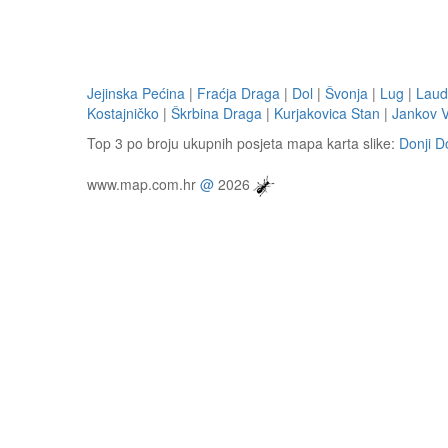
Jejinska Pećina
|
Fraćja Draga
|
Dol
|
Švonja
|
Lug
|
Laud
Kostajničko
|
Škrbina Draga
|
Kurjakovica Stan
|
Jankov V
Top 3 po broju ukupnih posjeta mapa karta slike:
Donji D
www.map.com.hr
@
2026