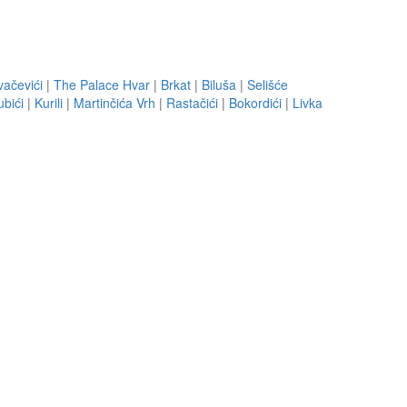
vačevići
|
The Palace Hvar
|
Brkat
|
Biluša
|
Selišće
bići
|
Kurili
|
Martinčića Vrh
|
Rastačići
|
Bokordići
|
Livka