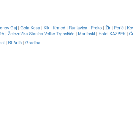
onov Gaj
|
Gola Kosa
|
Kik
|
Krmed
|
Runjavica
|
Preko
|
Žir
|
Perić
|
Ko
rh
|
Železnička Stanica Veliko Trgovišće
|
Martinski
|
Hotel KAZBEK
|
Ću
oci
|
Rt Artić
|
Gradina