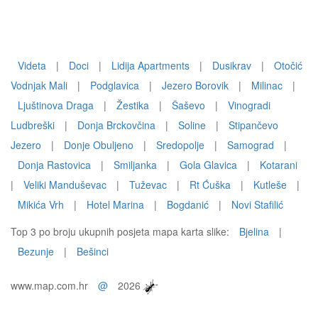
Videta
|
Doci
|
Lidija Apartments
|
Dusikrav
|
Otočić
Vodnjak Mali
|
Podglavica
|
Jezero Borovik
|
Milinac
|
Ljuštinova Draga
|
Žestika
|
Šaševo
|
Vinogradi
Ludbreški
|
Donja Brckovčina
|
Soline
|
Stipančevo
Jezero
|
Donje Obuljeno
|
Sredopolje
|
Samograd
|
Donja Rastovica
|
Smiljanka
|
Gola Glavica
|
Kotarani
|
Veliki Manduševac
|
Tuževac
|
Rt Ćuška
|
Kutleše
|
Mikića Vrh
|
Hotel Marina
|
Bogdanić
|
Novi Stafilić
Top 3 po broju ukupnih posjeta mapa karta slike:
Bjelina
|
Bezunje
|
Bešinci
www.map.com.hr
@
2026