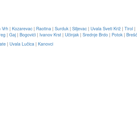
n Vrh
|
Kozarevac
|
Raotina
|
Surduk
|
Siljevac
|
Uvala Sveti Križ
|
Tirol
|
reg
|
Gaj
|
Bogovići
|
Ivanov Krst
|
Učinjak
|
Srednje Brdo
|
Potok
|
Breš
ate
|
Uvala Lučica
|
Kanovci