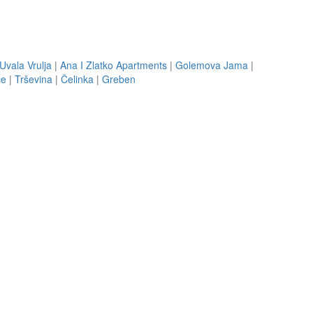
Uvala Vrulja
|
Ana I Zlatko Apartments
|
Golemova Jama
|
će
|
Trševina
|
Čelinka
|
Greben