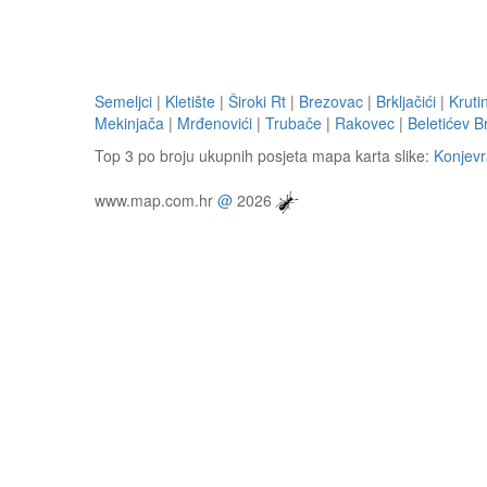
Semeljci
|
Kletište
|
Široki Rt
|
Brezovac
|
Brkljačići
|
Kruti
Mekinjača
|
Mrđenovići
|
Trubače
|
Rakovec
|
Beletićev B
Top 3 po broju ukupnih posjeta mapa karta slike:
Konjevr
www.map.com.hr
@
2026