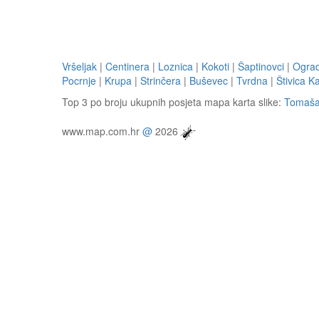
Vršeljak
|
Centinera
|
Loznica
|
Kokoti
|
Šaptinovci
|
Ogra
Pocrnje
|
Krupa
|
Strinčera
|
Buševec
|
Tvrdna
|
Štivica K
Top 3 po broju ukupnih posjeta mapa karta slike:
Tomaša
www.map.com.hr
@
2026