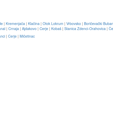
de
|
Kremenjača
|
Klačina
|
Otok Lokrum
|
Vrbovsko
|
Boričevački Buban
anal
|
Crnaja
|
Ajdakovo
|
Cerje
|
Kobaš
|
Stanica Zdenci-Orahovica
|
Če
nci
|
Cerje
|
Mičetinac