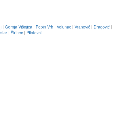
j
|
Gornja Višnjica
|
Pepin Vrh
|
Volunac
|
Vranović
|
Dragović
|
star
|
Širinec
|
Pilatovci