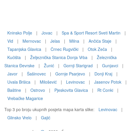
Kninsko Polje
|
Jovac
|
Spa & Sport Resort Sveti Martin
|
Vid
|
Mernovac
|
Jelas
|
Milna
|
Ančića Staje
|
Tapanjska Glavica
|
Črnec Rugvički
|
Otok Zeča
|
Kućišta
|
Željeznička Stanica Donja Vrba
|
Železnička
Stanica Đevrske
|
Žunić
|
Gornji Starigrad
|
Gunjavci
|
Javor
|
Šašinovec
|
Gornje Psarjevo
|
Donji Kraj
|
Uvala Bršica
|
Milošević
|
Levinovac
|
Jasenov Potok
|
Baštine
|
Ostrovo
|
Pjeskovita Glavica
|
Rt Conki
|
Vrebačke Magarice
Top 3 po broju ukupnih posjeta mapa karta slike:
Levinovac
|
Glinsko Vrelo
|
Gajić