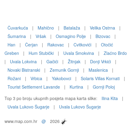
Čuvarkuća
|
Mahično
|
Batalaža
|
Velika Ostrna
|
Šumarina
|
Vršak
|
Osmagino Polje
|
Bizovac
|
Han
|
Čerjan
|
Rakovac
|
Cvitkovići
|
Otočić
Greben
|
Hum Stubički
|
Uvala Smokvina
|
Zlaćno Brdo
|
Uvala Lokvina
|
Gačići
|
Žitnjak
|
Donji Vrkići
|
Novaki Bistranski
|
Zemunik Gornji
|
Maslenica
|
Rožani
|
Vrbica
|
Yakobovci
|
Solaris Villas Kornati
|
Tourist Settlement Lavande
|
Kurtina
|
Gornji Poloj
Top 3 po broju ukupnih posjeta mapa karta slike:
Ilina Kita
|
Uvala Lukovo Šugarje
|
Uvala Lukovo Šugarje
www.map.com.hr
@
2026