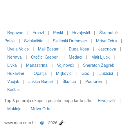
Begovac
|
Ercezi
|
Peski
|
Hrvojevići
|
Škrabutnik
Potok
|
Svinkalište
|
Slatinski Drenovac
|
Mrtva Odra
|
Uvala Veles
|
Mali Bostan
|
Duga Kosa
|
Jasenova
|
Neretva
|
Otočići Grebeni
|
Medaci
|
Mali Ljutik
|
Livka
|
Manastirina
|
Vojinovići
|
Sheraton Zagreb
|
Rukavine
|
Opatija
|
Miljkovići
|
Goč
|
Ljubičići
|
Vučjak
|
Jukića Bunari
|
Škunca
|
Podturen
|
Koštak
Top 3 po broju ukupnih posjeta mapa karta slike:
Hrvojevići
|
Mukinje
|
Mrtva Odra
www.map.com.hr
@
2026