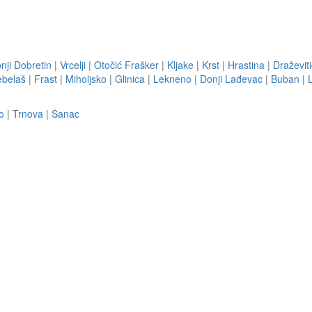
nji Dobretin
|
Vrcelji
|
Otočić Frašker
|
Kljake
|
Krst
|
Hrastina
|
Draževiti
belaš
|
Frast
|
Miholjsko
|
Glinica
|
Lekneno
|
Donji Lađevac
|
Buban
|
o
|
Trnova
|
Šanac