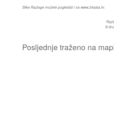
Slike Razloge možete pogledati i na www.24sata.hr.
Razl
ili d
Posljednje traženo na map