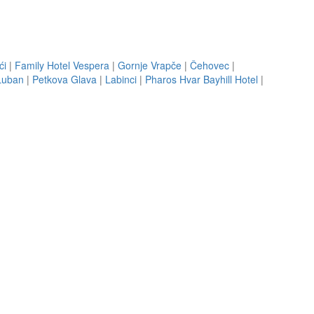
ći
|
Family Hotel Vespera
|
Gornje Vrapče
|
Čehovec
|
Luban
|
Petkova Glava
|
Labinci
|
Pharos Hvar Bayhill Hotel
|