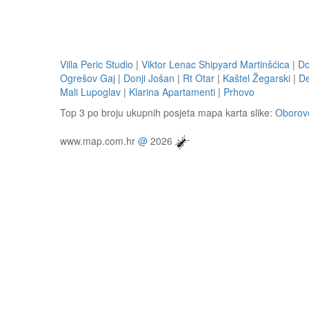
Villa Peric Studio
|
Viktor Lenac Shipyard Martinšćica
|
Do
Ogrešov Gaj
|
Donji Jošan
|
Rt Otar
|
Kaštel Žegarski
|
De
Mali Lupoglav
|
Klarina Apartamenti
|
Prhovo
Top 3 po broju ukupnih posjeta mapa karta slike:
Oborov
www.map.com.hr
@
2026