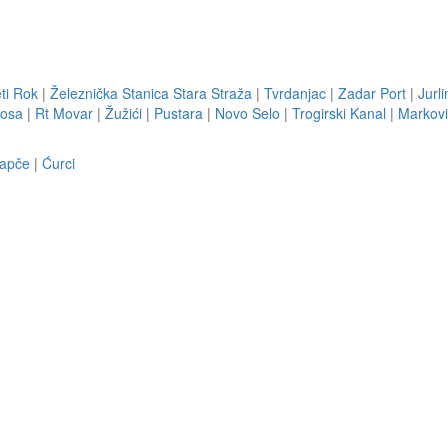
ti Rok
|
Železnička Stanica Stara Straža
|
Tvrdanjac
|
Zadar Port
|
Jurli
Kosa
|
Rt Movar
|
Žužići
|
Pustara
|
Novo Selo
|
Trogirski Kanal
|
Markovi
rapče
|
Ćurci