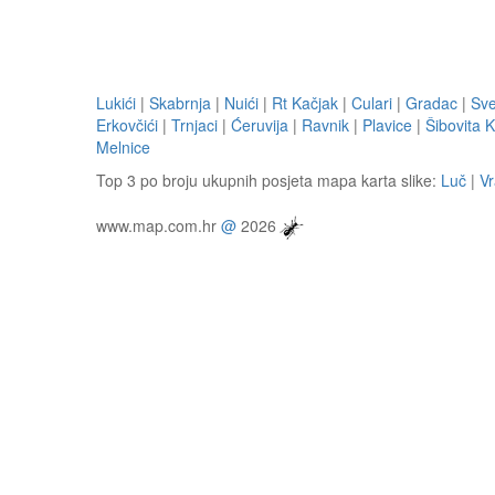
Lukići
|
Skabrnja
|
Nuići
|
Rt Kačjak
|
Culari
|
Gradac
|
Sve
Erkovčići
|
Trnjaci
|
Ćeruvija
|
Ravnik
|
Plavice
|
Šibovita 
Melnice
Top 3 po broju ukupnih posjeta mapa karta slike:
Luč
|
V
www.map.com.hr
@
2026