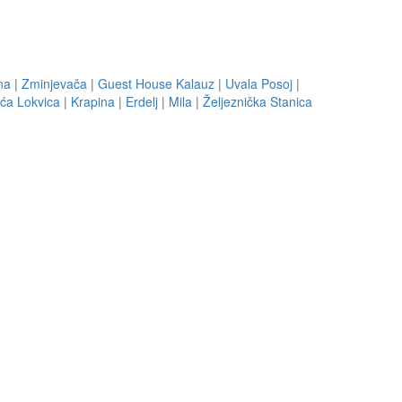
na
|
Zminjevača
|
Guest House Kalauz
|
Uvala Posoj
|
ća Lokvica
|
Krapina
|
Erdelj
|
Mila
|
Željeznička Stanica