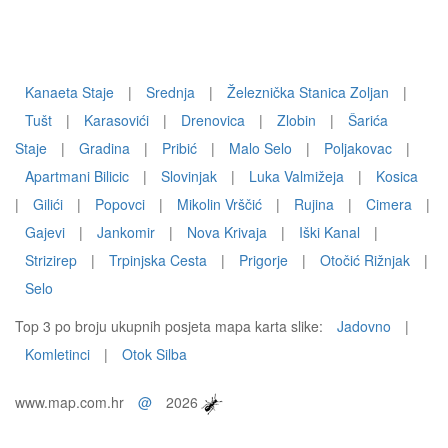
Kanaeta Staje
|
Srednja
|
Železnička Stanica Zoljan
|
Tušt
|
Karasovići
|
Drenovica
|
Zlobin
|
Šarića
Staje
|
Gradina
|
Pribić
|
Malo Selo
|
Poljakovac
|
Apartmani Bilicic
|
Slovinjak
|
Luka Valmižeja
|
Kosica
|
Gilići
|
Popovci
|
Mikolin Vrščić
|
Rujina
|
Cimera
|
Gajevi
|
Jankomir
|
Nova Krivaja
|
Iški Kanal
|
Strizirep
|
Trpinjska Cesta
|
Prigorje
|
Otočić Rižnjak
|
Selo
Top 3 po broju ukupnih posjeta mapa karta slike:
Jadovno
|
Komletinci
|
Otok Silba
www.map.com.hr
@
2026