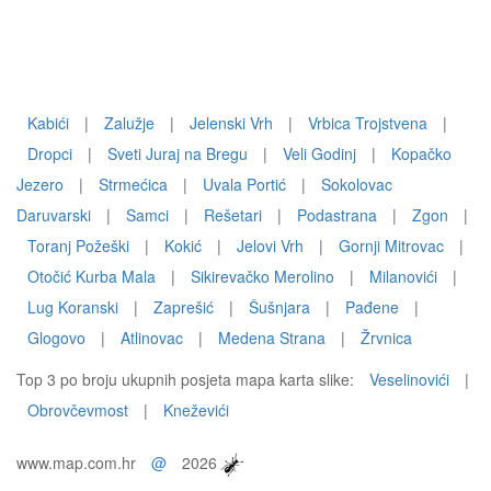
Kabići
|
Zalužje
|
Jelenski Vrh
|
Vrbica Trojstvena
|
Dropci
|
Sveti Juraj na Bregu
|
Veli Godinj
|
Kopačko
Jezero
|
Strmećica
|
Uvala Portić
|
Sokolovac
Daruvarski
|
Samci
|
Rešetari
|
Podastrana
|
Zgon
|
Toranj Požeški
|
Kokić
|
Jelovi Vrh
|
Gornji Mitrovac
|
Otočić Kurba Mala
|
Sikirevačko Merolino
|
Milanovići
|
Lug Koranski
|
Zaprešić
|
Šušnjara
|
Pađene
|
Glogovo
|
Atlinovac
|
Medena Strana
|
Žrvnica
Top 3 po broju ukupnih posjeta mapa karta slike:
Veselinovići
|
Obrovčevmost
|
Kneževići
www.map.com.hr
@
2026