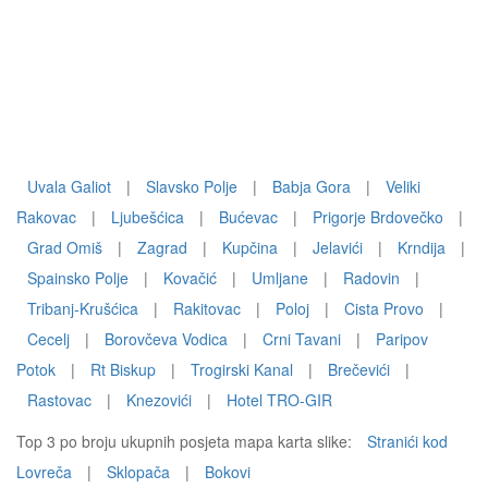
Uvala Galiot
|
Slavsko Polje
|
Babja Gora
|
Veliki
Rakovac
|
Ljubešćica
|
Bućevac
|
Prigorje Brdovečko
|
Grad Omiš
|
Zagrad
|
Kupčina
|
Jelavići
|
Krndija
|
Spainsko Polje
|
Kovačić
|
Umljane
|
Radovin
|
Tribanj-Krušćica
|
Rakitovac
|
Poloj
|
Cista Provo
|
Cecelj
|
Borovčeva Vodica
|
Crni Tavani
|
Paripov
Potok
|
Rt Biskup
|
Trogirski Kanal
|
Brečevići
|
Rastovac
|
Knezovići
|
Hotel TRO-GIR
Top 3 po broju ukupnih posjeta mapa karta slike:
Stranići kod
Lovreča
|
Sklopača
|
Bokovi