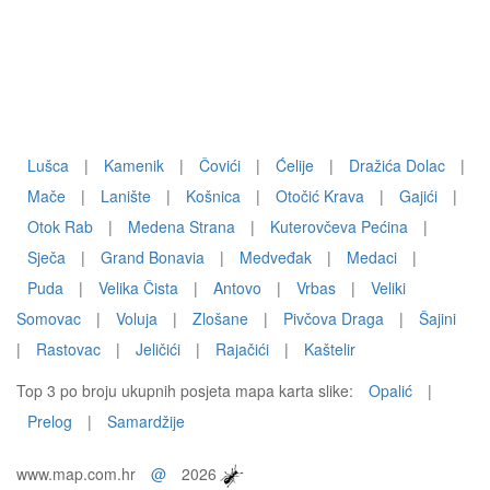
Lušca
|
Kamenik
|
Čovići
|
Ćelije
|
Dražića Dolac
|
Mače
|
Lanište
|
Košnica
|
Otočić Krava
|
Gajići
|
Otok Rab
|
Medena Strana
|
Kuterovčeva Pećina
|
Sječa
|
Grand Bonavia
|
Medveđak
|
Medaci
|
Puda
|
Velika Čista
|
Antovo
|
Vrbas
|
Veliki
Somovac
|
Voluja
|
Zlošane
|
Pivčova Draga
|
Šajini
|
Rastovac
|
Jeličići
|
Rajačići
|
Kaštelir
Top 3 po broju ukupnih posjeta mapa karta slike:
Opalić
|
Prelog
|
Samardžije
www.map.com.hr
@
2026