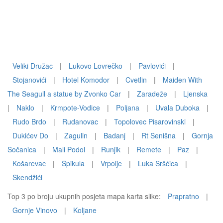
Veliki Družac
|
Lukovo Lovrečko
|
Pavlovići
|
Stojanovići
|
Hotel Komodor
|
Cvetlin
|
Maiden With
The Seagull a statue by Zvonko Car
|
Zaradeže
|
Ljenska
|
Naklo
|
Krmpote-Vodice
|
Poljana
|
Uvala Duboka
|
Rudo Brdo
|
Rudanovac
|
Topolovec Pisarovinski
|
Dukićev Do
|
Zagulin
|
Badanj
|
Rt Senišna
|
Gornja
Sočanica
|
Mali Podol
|
Runjik
|
Remete
|
Paz
|
Košarevac
|
Špikula
|
Vrpolje
|
Luka Sršćica
|
Skendžići
Top 3 po broju ukupnih posjeta mapa karta slike:
Prapratno
|
Gornje Vinovo
|
Koljane