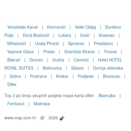
Vinodolski Kanal
|
Kremenići
|
Veliki Obljaj
|
Đurđevo
Polje
|
Donji Bratovići
|
Lokanj
|
Golić
|
Kosevac
|
Mihatovići
|
Uvala Pinizel
|
Špiranec
|
Preslatinci
|
Vujnove Glave
|
Preslo
|
Grančića Strana
|
Trnova
|
Bakrač
|
Duman
|
Gušće
|
Carevići
|
Hotel HOTEL
ROYAL SUITES
|
Batinovica
|
Sičane
|
Gornja Jelenska
|
Sobra
|
Postrana
|
Krakar
|
Podjasle
|
Brezovac
|
Dilke
Top 3 po broju ukupnih posjeta mapa karta slike:
Biserujka
|
Feričanci
|
Malinska
www.map.com.hr
@
2026