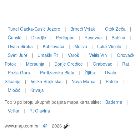
Tunel Gacka-Gusić Jezero
|
Brneći Vršak
|
Otok Zeča
|
Čunski
|
Djurdjic
|
Podlapac
|
Rasovac
|
Babina
|
Uvala Široka
|
Kobilovača
|
Moljva
|
Luka Vinjole
|
Sveti Jure
|
Umaški Rt
|
Varoš
|
Veliki Vrh
|
Oriovački
Potok
|
Mersunja
|
Donje Gredice
|
Grabovac
|
Rat
|
Pozla Gora
|
Partizanska Blata
|
Žljiba
|
Uvala
Stipanja
|
Velika Brajinska
|
Nova Marča
|
Patrije
|
Miočić
|
Krivaja
Top 3 po broju ukupnih posjeta mapa karta slike:
Baderna
|
Velika
|
Rt Glavina
www.map.com.hr
@
2026