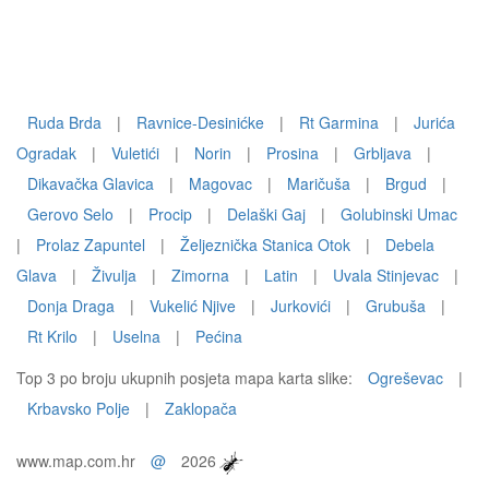
Ruda Brda
|
Ravnice-Desinićke
|
Rt Garmina
|
Jurića
Ogradak
|
Vuletići
|
Norin
|
Prosina
|
Grbljava
|
Dikavačka Glavica
|
Magovac
|
Maričuša
|
Brgud
|
Gerovo Selo
|
Procip
|
Delaški Gaj
|
Golubinski Umac
|
Prolaz Zapuntel
|
Željeznička Stanica Otok
|
Debela
Glava
|
Živulja
|
Zimorna
|
Latin
|
Uvala Stinjevac
|
Donja Draga
|
Vukelić Njive
|
Jurkovići
|
Grubuša
|
Rt Krilo
|
Uselna
|
Pećina
Top 3 po broju ukupnih posjeta mapa karta slike:
Ogreševac
|
Krbavsko Polje
|
Zaklopača
www.map.com.hr
@
2026