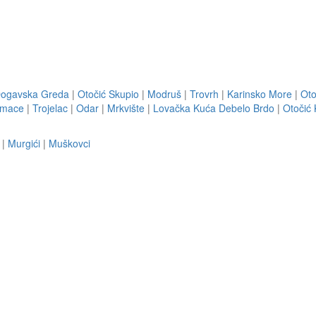
ogavska Greda
|
Otočić Skupio
|
Modruš
|
Trovrh
|
Karinsko More
|
Oto
omace
|
Trojelac
|
Odar
|
Mrkvište
|
Lovačka Kuća Debelo Brdo
|
Otočić
|
Murgići
|
Muškovci