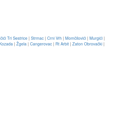
čići Tri Sestrice
|
Strmac
|
Crni Vrh
|
Momčilovići
|
Murgići
|
 Kozada
|
Žgela
|
Cangerovac
|
Rt Arbit
|
Zaton Obrovački
|