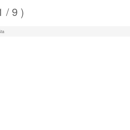
1 / 9 )
šta