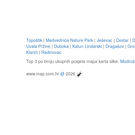
Topoštik
|
Medvednica Nature Park
|
Ješevac
|
Čestar
|
D
Uvala Pržine
|
Duboka
|
Katun Lindarski
|
Dragašov
|
Gr
Klarići
|
Radinovac
Top 3 po broju ukupnih posjeta mapa karta slike:
Modruš
www.map.com.hr
@
2026