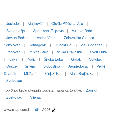
Josipdol
|
Maljkovići
|
Otočić Pišćena Vela
|
Svetoblažje
|
Apartmani Filipovic
|
Vukovo Brdo
|
Jovina Pećina
|
Velika Vrata
|
Železnička Stanica
Sokolovac
|
Domagović
|
Duboki Dol
|
Mali Poganac
|
Popovac
|
Penića Staje
|
Velika Brajinska
|
Sveti Luka
|
Klakar
|
Podić
|
Široka Luka
|
Grdak
|
Sokolac
|
Gušće
|
Srijem
|
Sloboština
|
Jagnjedovac
|
Veliki
Drvenik
|
Miličani
|
Blinjski Kut
|
Mala Brajinska
|
Zvekovac
Top 3 po broju ukupnih posjeta mapa karta slike:
Žagrići
|
Zvekovac
|
Vijenac
www.map.com.hr
@
2026