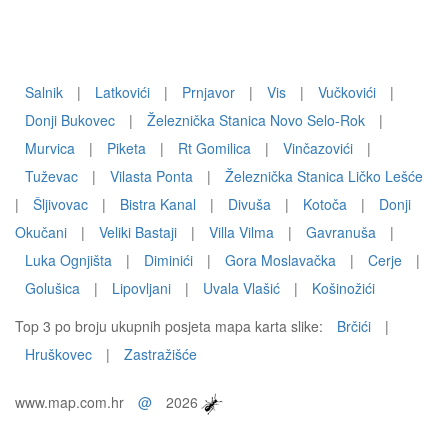
Salnik
|
Latkovići
|
Prnjavor
|
Vis
|
Vučkovići
|
Donji Bukovec
|
Železnička Stanica Novo Selo-Rok
|
Murvica
|
Piketa
|
Rt Gomilica
|
Vinčazovići
|
Tuževac
|
Vilasta Ponta
|
Železnička Stanica Ličko Lešće
|
Šljivovac
|
Bistra Kanal
|
Divuša
|
Kotoča
|
Donji
Okučani
|
Veliki Bastaji
|
Villa Vilma
|
Gavranuša
|
Luka Ognjišta
|
Diminići
|
Gora Moslavačka
|
Cerje
|
Golušica
|
Lipovljani
|
Uvala Vlašić
|
Košinožići
Top 3 po broju ukupnih posjeta mapa karta slike:
Brčići
|
Hruškovec
|
Zastražišće
www.map.com.hr
@
2026