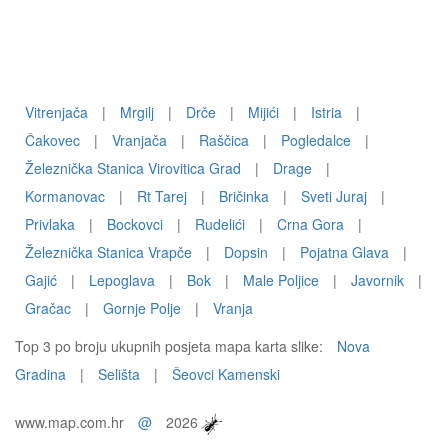
Vitrenjača
|
Mrgilj
|
Drče
|
Mijići
|
Istria
|
Čakovec
|
Vranjača
|
Raščica
|
Pogledalce
|
Železnička Stanica Virovitica Grad
|
Drage
|
Kormanovac
|
Rt Tarej
|
Bričinka
|
Sveti Juraj
|
Privlaka
|
Bockovci
|
Rudelići
|
Crna Gora
|
Železnička Stanica Vrapče
|
Dopsin
|
Pojatna Glava
|
Gajić
|
Lepoglava
|
Bok
|
Male Poljice
|
Javornik
|
Gračac
|
Gornje Polje
|
Vranja
Top 3 po broju ukupnih posjeta mapa karta slike:
Nova
Gradina
|
Selišta
|
Šeovci Kamenski
www.map.com.hr
@
2026