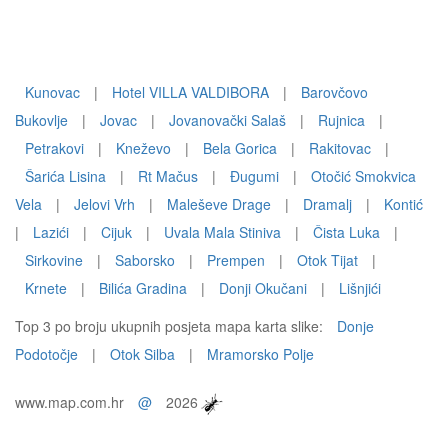
Kunovac
|
Hotel VILLA VALDIBORA
|
Barovčovo
Bukovlje
|
Jovac
|
Jovanovački Salaš
|
Rujnica
|
Petrakovi
|
Kneževo
|
Bela Gorica
|
Rakitovac
|
Šarića Lisina
|
Rt Mačus
|
Đugumi
|
Otočić Smokvica
Vela
|
Jelovi Vrh
|
Maleševe Drage
|
Dramalj
|
Kontić
|
Lazići
|
Cijuk
|
Uvala Mala Stiniva
|
Čista Luka
|
Sirkovine
|
Saborsko
|
Prempen
|
Otok Tijat
|
Krnete
|
Bilića Gradina
|
Donji Okučani
|
Lišnjići
Top 3 po broju ukupnih posjeta mapa karta slike:
Donje
Podotočje
|
Otok Silba
|
Mramorsko Polje
www.map.com.hr
@
2026