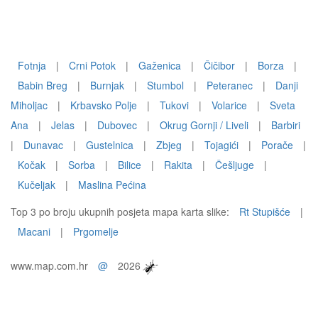
Fotnja
|
Crni Potok
|
Gaženica
|
Čičibor
|
Borza
|
Babin Breg
|
Burnjak
|
Stumbol
|
Peteranec
|
Danji
Miholjac
|
Krbavsko Polje
|
Tukovi
|
Volarice
|
Sveta
Ana
|
Jelas
|
Dubovec
|
Okrug Gornji / Liveli
|
Barbiri
|
Dunavac
|
Gustelnica
|
Zbjeg
|
Tojagići
|
Porače
|
Kočak
|
Sorba
|
Bilice
|
Rakita
|
Češljuge
|
Kučeljak
|
Maslina Pećina
Top 3 po broju ukupnih posjeta mapa karta slike:
Rt Stupišće
|
Macani
|
Prgomelje
www.map.com.hr
@
2026