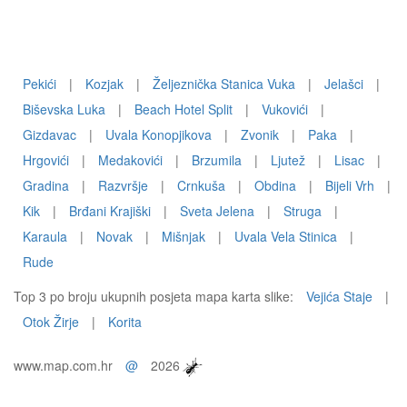
Pekići
|
Kozjak
|
Željeznička Stanica Vuka
|
Jelašci
|
Biševska Luka
|
Beach Hotel Split
|
Vukovići
|
Gizdavac
|
Uvala Konopjikova
|
Zvonik
|
Paka
|
Hrgovići
|
Medakovići
|
Brzumila
|
Ljutež
|
Lisac
|
Gradina
|
Razvršje
|
Crnkuša
|
Obdina
|
Bijeli Vrh
|
Kik
|
Brđani Krajiški
|
Sveta Jelena
|
Struga
|
Karaula
|
Novak
|
Mišnjak
|
Uvala Vela Stinica
|
Rude
Top 3 po broju ukupnih posjeta mapa karta slike:
Vejića Staje
|
Otok Žirje
|
Korita
www.map.com.hr
@
2026