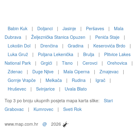
Babin Kuk
|
Doljanci
|
Jasinje
|
Peršaves
|
Mala
Dubrava
|
Željeznička Stanica Opuzen
|
Penića Staje
|
Lokošin Dol
|
Drenčina
|
Gradina
|
Keserovića Brdo
|
Luka Gruž
|
Poljana Lekenička
|
Brulja
|
Plitvice Lakes
National Park
|
Grgići
|
Tisno
|
Cerovci
|
Orehovica
|
Zdenac
|
Duge Njive
|
Mala Ciperna
|
Zmajevac
|
Gornje Vrapče
|
Melkača
|
Rudina
|
Igrač
|
Hruševec
|
Svinjarice
|
Uvala Blato
Top 3 po broju ukupnih posjeta mapa karta slike:
Stari
Grabovac
|
Kumrovec
|
Sveti Rok
www.map.com.hr
@
2026