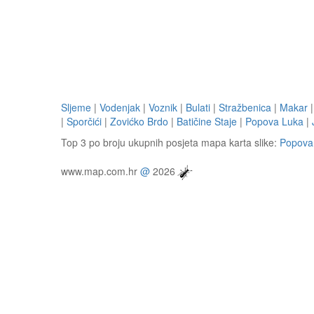
Sljeme
|
Vodenjak
|
Voznik
|
Bulati
|
Stražbenica
|
Makar
|
Sporčići
|
Zovićko Brdo
|
Batičine Staje
|
Popova Luka
|
Top 3 po broju ukupnih posjeta mapa karta slike:
Popova
www.map.com.hr
@
2026