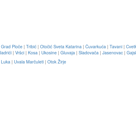
|
Grad Ploče
|
Tribić
|
Otočić Sveta Katarina
|
Čuvarkuća
|
Tavani
|
Cvet
Jadrići
|
Vršci
|
Kosa
|
Ukosine
|
Gluvaja
|
Sladovača
|
Jasenovac
|
Gajs
 Luka
|
Uvala Marčuleti
|
Otok Žirje