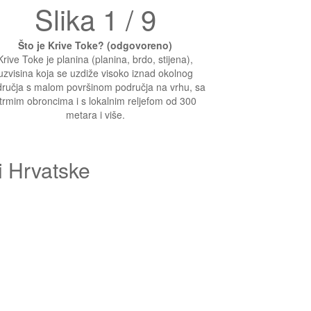
Slika 1 / 9
Što je Krive Toke? (odgovoreno)
Krive Toke je planina (planina, brdo, stijena),
uzvisina koja se uzdiže visoko iznad okolnog
ručja s malom površinom područja na vrhu, sa
trmim obroncima i s lokalnim reljefom od 300
metara i više.
i Hrvatske