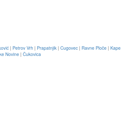
ković
|
Petrov Vrh
|
Prapatnjik
|
Cugovec
|
Ravne Ploče
|
Kape
ke Novine
|
Čukovica