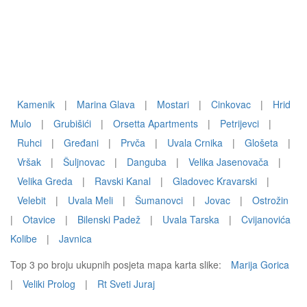
Kamenik
|
Marina Glava
|
Mostari
|
Cinkovac
|
Hrid
Mulo
|
Grubišići
|
Orsetta Apartments
|
Petrijevci
|
Ruhci
|
Gređani
|
Prvča
|
Uvala Crnika
|
Glošeta
|
Vršak
|
Šuljnovac
|
Danguba
|
Velika Jasenovača
|
Velika Greda
|
Ravski Kanal
|
Gladovec Kravarski
|
Velebit
|
Uvala Meli
|
Šumanovci
|
Jovac
|
Ostrožin
|
Otavice
|
Bilenski Padež
|
Uvala Tarska
|
Cvijanovića
Kolibe
|
Javnica
Top 3 po broju ukupnih posjeta mapa karta slike:
Marija Gorica
|
Veliki Prolog
|
Rt Sveti Juraj