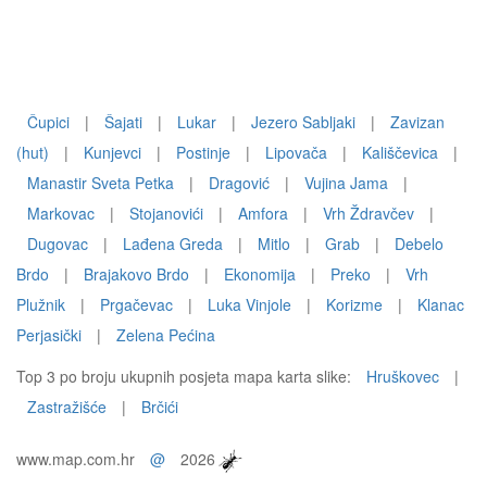
Čupici
|
Šajati
|
Lukar
|
Jezero Sabljaki
|
Zavizan
(hut)
|
Kunjevci
|
Postinje
|
Lipovača
|
Kališčevica
|
Manastir Sveta Petka
|
Dragović
|
Vujina Jama
|
Markovac
|
Stojanovići
|
Amfora
|
Vrh Ždravčev
|
Dugovac
|
Lađena Greda
|
Mitlo
|
Grab
|
Debelo
Brdo
|
Brajakovo Brdo
|
Ekonomija
|
Preko
|
Vrh
Plužnik
|
Prgačevac
|
Luka Vinjole
|
Korizme
|
Klanac
Perjasički
|
Zelena Pećina
Top 3 po broju ukupnih posjeta mapa karta slike:
Hruškovec
|
Zastražišće
|
Brčići
www.map.com.hr
@
2026