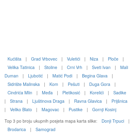
Kućišta
|
Grad Vrbovec
|
Vuletići
|
Niza
|
Ploče
|
Velika Tatinica
|
Stoline
|
Crni Vrh
|
Sveti Ivan
|
Mali
Duman
|
Ljubotić
|
Matić Podi
|
Begina Glava
|
Sidrište Malinska
|
Kom
|
Pešuti
|
Duga Gora
|
Cindrića Mlin
|
Međa
|
Pletikosić
|
Korelići
|
Sadike
|
Strana
|
Ljuštinova Draga
|
Ravna Glavica
|
Prijšnica
|
Veliko Blato
|
Magovac
|
Pustike
|
Gornji Kosinj
Top 3 po broju ukupnih posjeta mapa karta slike:
Donji Trpuci
|
Brodarica
|
Samograd